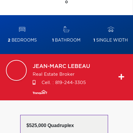
0
2
BEDROOMS
1
BATHROOM
1
SINGLE WIDTH
JEAN-MARC
LEBEAU
Real Estate Broker
Cell. :
819-244-3305
$525,000 Quadruplex