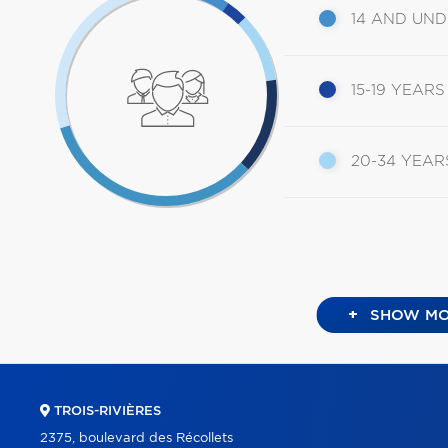
14 AND UN
15-19 YEARS
20-34 YEAR
+
SHOW MO
TROIS-RIVIÈRES
2375, boulevard des Récollets