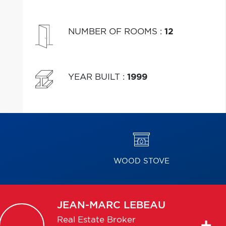
NUMBER OF ROOMS
:
12
YEAR BUILT
:
1999
WOOD STOVE
JEAN-MARC
LEBEAU
Real Estate Broker