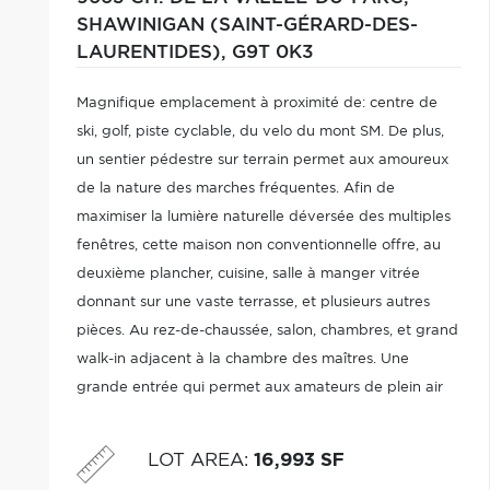
SHAWINIGAN (SAINT-GÉRARD-DES-
LAURENTIDES),
G9T 0K3
Magnifique emplacement à proximité de: centre de
ski, golf, piste cyclable, du velo du mont SM. De plus,
un sentier pédestre sur terrain permet aux amoureux
de la nature des marches fréquentes. Afin de
maximiser la lumière naturelle déversée des multiples
fenêtres, cette maison non conventionnelle offre, au
deuxième plancher, cuisine, salle à manger vitrée
donnant sur une vaste terrasse, et plusieurs autres
pièces. Au rez-de-chaussée, salon, chambres, et grand
walk-in adjacent à la chambre des maîtres. Une
grande entrée qui permet aux amateurs de plein air
de pouvoir aisément s'y installer ou accueillir visiteurs
(suite voir addenda)
LOT AREA
:
16,993 SF