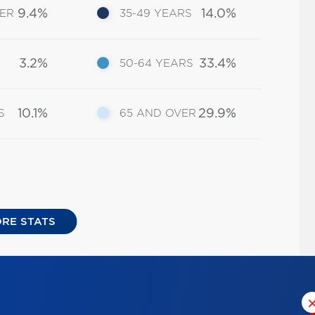
9.4%
14.0%
DER
35-49 YEARS
3.2%
33.4%
50-64 YEARS
10.1%
29.9%
S
65 AND OVER
RE STATS