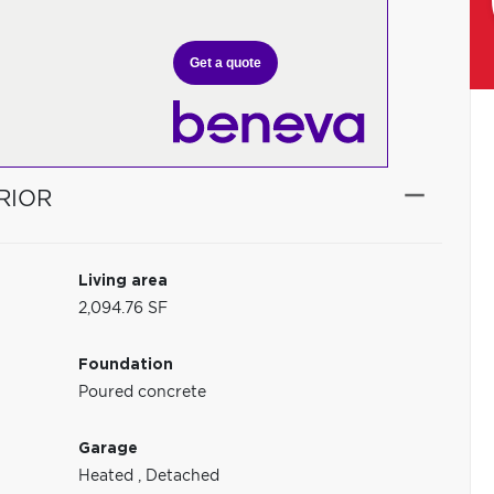
Get a quote
RIOR
Living area
2,094.76 SF
Foundation
Poured concrete
Garage
Heated
,
Detached