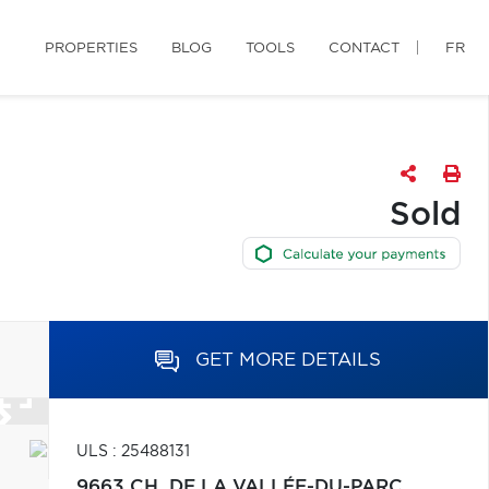
PROPERTIES
BLOG
TOOLS
CONTACT
FR
Sold
GET MORE DETAILS
ULS : 25488131
9663 CH. DE LA VALLÉE-DU-PARC,