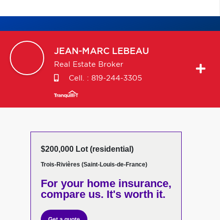
JEAN-MARC
LEBEAU
Real Estate Broker
Cell. :
819-244-3305
$200,000 Lot (residential)
Trois-Rivières (Saint-Louis-de-France)
For your home insurance,
compare us. It's worth it.
Get a quote