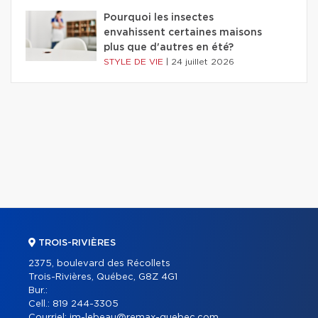
Pourquoi les insectes
envahissent certaines maisons
plus que d'autres en été?
STYLE DE VIE
|
24 juillet 2026
TROIS-RIVIÈRES
2375, boulevard des Récollets
Trois-Rivières, Québec, G8Z 4G1
Bur.:
Cell.:
819 244-3305
Courriel:
jm-lebeau@remax-quebec.com